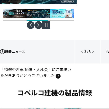
新着ニュース
3
/
5
＜
＞
後方超小旋回油圧ショベル
「特選中古車 抽選・入札会」にご来場い
「SK235SR」販売開始
ただきありがとうございました
次世代・油圧ショベル
コベルコ建機の製品情報