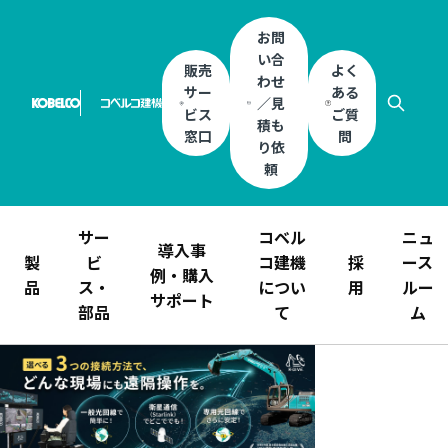
お問
い合
販売
よく
わせ
サー
ある
／見
ビス
ご質
積も
窓口
問
り依
頼
サー
コベル
ニュ
導入事
製
ビ
コ建機
採
ース
例・購入
品
ス・
につい
用
ルー
サポート
部品
て
ム