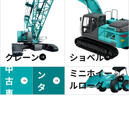
クレーン
ショベル
レ
中
ミニホイー
ン
古
ルローダ
タ
車
ル