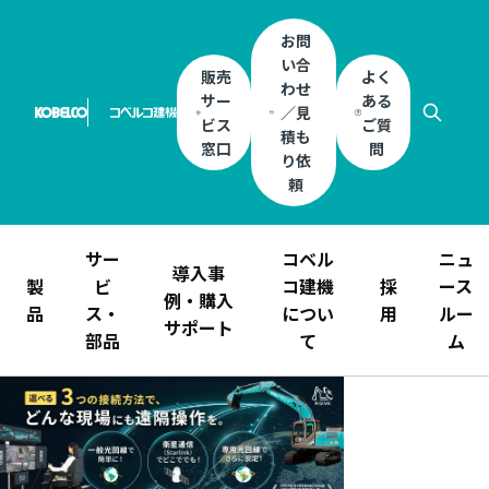
お問
い合
販売
よく
わせ
サー
ある
／見
ビス
ご質
積も
窓口
問
り依
頼
サー
コベル
ニュ
導入事
製
ビ
コ建機
採
ース
例・購入
品
ス・
につい
用
ルー
サポート
部品
て
ム