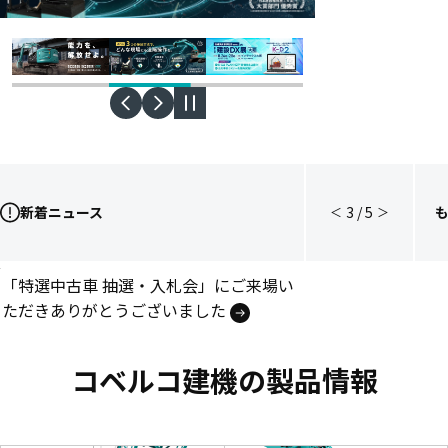
新着ニュース
3
/
5
＜
＞
後方超小旋回油圧ショベル
「特選中古車 抽選・入札会」にご来場い
「SK235SR」販売開始
ただきありがとうございました
次世代・油圧ショベル
コベルコ建機の製品情報