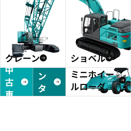
クレーン
ショベル
レ
中
ミニホイー
ン
古
ルローダ
タ
車
ル