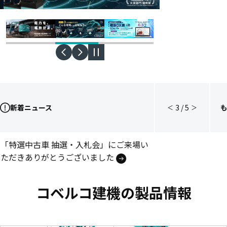
新着ニュース
3
/
5
＜
＞
後方超小旋回油圧ショベル
「特選中古車 抽選・入札会」にご来場い
「SK235SR」販売開始
ただきありがとうございました
次世代・油圧ショベル
コベルコ建機の製品情報