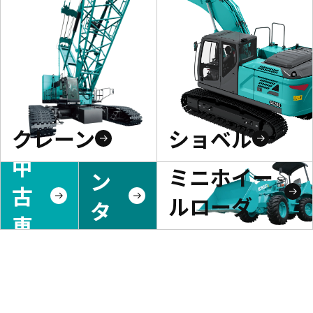
クレーン
ショベル
レ
中
ミニホイー
ン
古
ルローダ
タ
車
ル