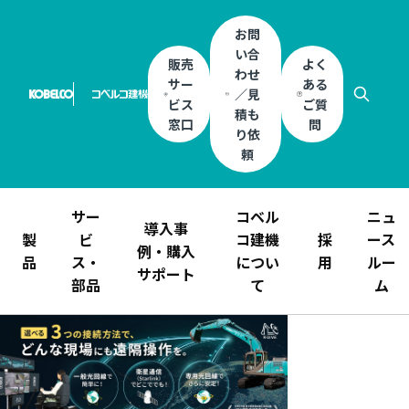
お問
い合
販売
よく
わせ
サー
ある
／見
ビス
ご質
積も
窓口
問
り依
頼
サー
コベル
ニュ
導入事
製
ビ
コ建機
採
ース
例・購入
品
ス・
につい
用
ルー
サポート
部品
て
ム