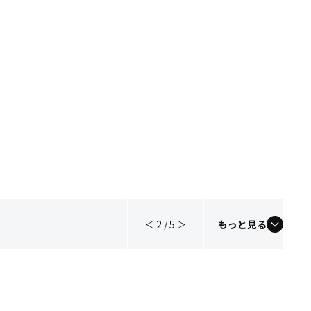
3
/
5
もっと見る
＜
＞
後方超小旋回油圧ショ
次世代・油圧ショ