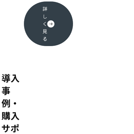
詳
し
く
見
る
導入
事
例・
購入
サポ