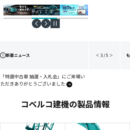
新着ニュース
3
/
5
＜
＞
後方超小旋回油圧ショベル
「特選中古車 抽選・入札会」にご来場い
「SK235SR」販売開始
ただきありがとうございました
次世代・油圧ショベル
コベルコ建機の製品情報