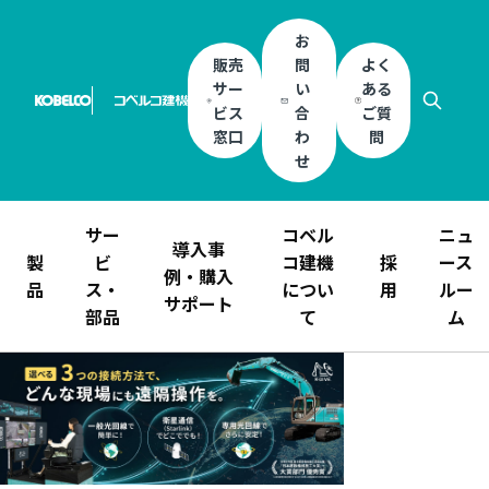
お
販売
問
よく
サー
い
ある
ビス
合
ご質
窓口
わ
問
せ
サー
コベル
ニュ
導入事
製
ビ
コ建機
採
ース
例・購入
品
ス・
につい
用
ルー
サポート
部品
て
ム