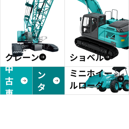
クレーン
ショベル
レ
中
ミニホイー
ン
古
ルローダ
タ
車
ル