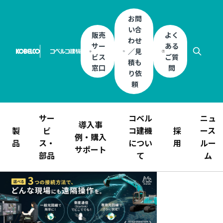
お問
い合
販売
よく
わせ
サー
ある
／見
ビス
ご質
積も
窓口
問
り依
頼
サー
コベル
ニュ
導入事
製
ビ
コ建機
採
ース
例・購入
品
ス・
につい
用
ルー
サポート
部品
て
ム