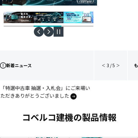
新着ニュース
3
/
5
＜
＞
後方超小旋回油圧ショベル
「特選中古車 抽選・入札会」にご来場い
「SK235SR」販売開始
ただきありがとうございました
次世代・油圧ショベル
コベルコ建機の製品情報