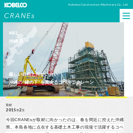
Kobelco Construction Machinery Co., Ltd.
CRANEs
#02
沖縄県
厳しい自然と向かい合い、
沖縄の“縁の下”を支えるコベルコクレーン
取材
2015
2
年
月
今回CRANEsが取材に向かったのは、春を間近に控えた沖縄
県。
本島各地に点在する基礎土木工事の現場で活躍する
コベ