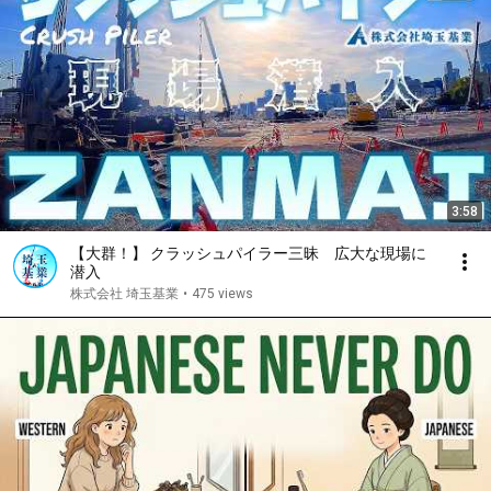
3:58
【大群！】 クラッシュパイラー三昧 広大な現場に
潜入
株式会社 埼玉基業
•
475 views