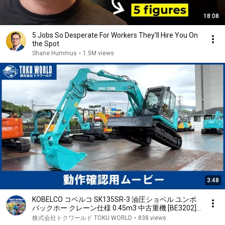
18:08
5 Jobs So Desperate For Workers They'll Hire You On
the Spot
Shane Hummus
•
1.5M views
3:48
KOBELCO コベルコ SK135SR-3 油圧ショベル ユンボ
バックホー クレーン仕様 0.45m3 中古重機 [BE3202]
動作確認ムービー【 株式会社 トクワールド 在庫紹介
株式会社トクワールド TOKU WORLD
•
838 views