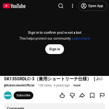
Open App
Sign in to confirm you’re not a bot
This helps protect our community.
Learn more
Sign in
SK135SRDLC-3（兼用ショートリーチ仕様）［Job S
@
KobelcokenkiOfficial
12K views
6 years ago
more
Subscribe
Comments