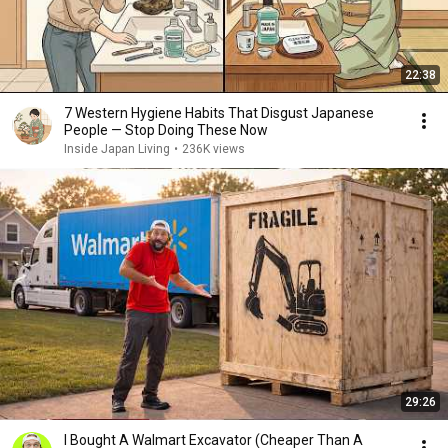
22:38
7 Western Hygiene Habits That Disgust Japanese
People — Stop Doing These Now
Inside Japan Living
•
236K views
29:26
I Bought A Walmart Excavator (Cheaper Than A