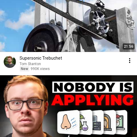
21:56
Supersonic Trebuchet
Tom Stanton
New
990K views