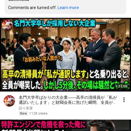
Comments are turned off. 
Learn more
1:53:00
名門大学卒ばかりの大企業――高卒の清掃員が「私が
通訳いたします」と財閥会長に告げた瞬間、全員が嘲
笑した。しかし5分後、その場は静まり返った。#動
語り茶屋
エピソード#老後の物語 #家族の物語
New
112K views