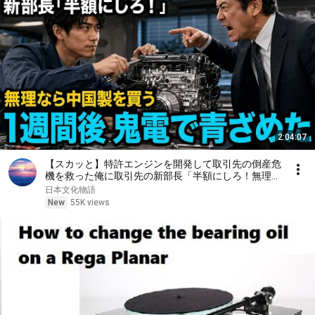
2:04:07
【スカッと】特許エンジンを開発して取引先の倒産危
機を救った俺に取引先の新部長「半額にしろ！無理な
ら中国製を買う」1週間後、部長から鬼電→俺「お宅
日本文化物語
の競合と5倍で独占契約済みです」
New
55K views