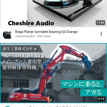
17:46
Rega Planar turntable Bearing Oil Change
cheshireaudio
•
43K views
6:13