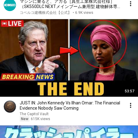
マシンに乗ると、アガる［真生工業株式会社様］
（SK550DLC NEXTメインブーム兼用型 建物解体専用
機）
コベルコ建機株式会社【公式】
•
6.9K views
53:57
JUST IN: John Kennedy Vs Ilhan Omar: The Financial
Evidence Nobody Saw Coming
The Capitol Vault
New
615K views