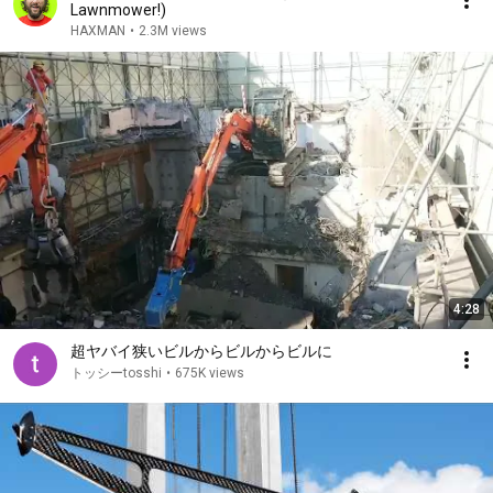
Lawnmower!)
HAXMAN
•
2.3M views
4:28
超ヤバイ狭いビルからビルからビルに
トッシーtosshi
•
675K views