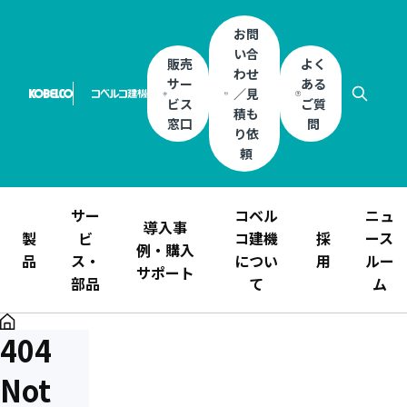
お問
い合
販売
よく
わせ
サー
ある
／見
ビス
ご質
積も
窓口
問
り依
頼
サー
コベル
ニュ
導入事
製
ビ
コ建機
採
ース
例・購入
品
ス・
につい
用
ルー
サポート
部品
て
ム
404
Not