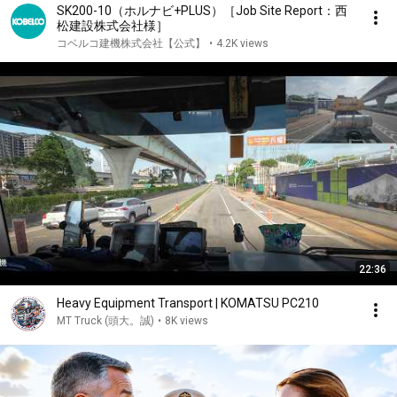
SK200-10（ホルナビ+PLUS）［Job Site Report：西
松建設株式会社様］
コベルコ建機株式会社【公式】
•
4.2K views
22:36
Heavy Equipment Transport | KOMATSU PC210
MT Truck (頭大。誠)
•
8K views