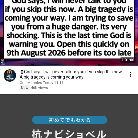
1:01:00
🧾God says, I will never talk to you if you skip this now.
A big tragedy is coming your way
God Miracles Today 11:11
New
46K views