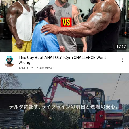
17:47
This Guy Beat ANATOLY | Gym CHALLENGE Went
Wrong
ANATOLY
•
6.4M views