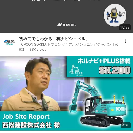
10:57
初めてでもわかる「杭ナビショベル」
TOPCON SOKKIA トプコンソキアポジショニングジャパン【公
式】
•
33K views
4:30