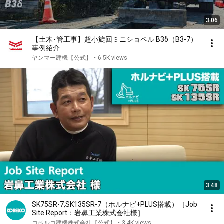
3:06
【土木･管工事】超小旋回ミニショベル B3δ（B3-7）
事例紹介
ヤンマー建機【公式】
•
6.5K views
3:48
SK75SR-7,SK135SR-7（ホルナビ+PLUS搭載）［Job
Site Report：岩鼻工業株式会社様］
コベルコ建機株式会社【公式】
•
3.4K views