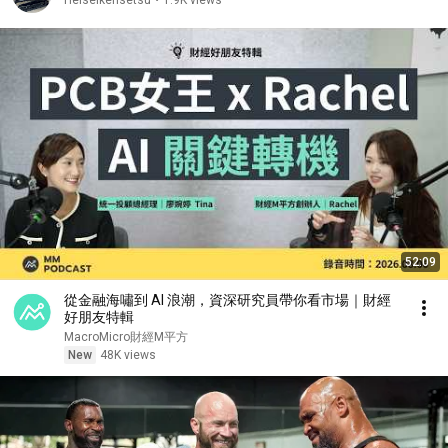
Heiseikensetsu
•
1.9K views
52:09
從金融海嘯到 AI 浪潮，資深研究員帶你看市場｜財經
好朋友特輯
MacroMicro財經M平方
New
48K views