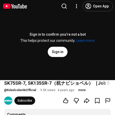
Open App
Sign in to confirm you’re not a bot
This helps protect our community.
Learn more
Sign in
SK75SR-7, SK135SR-7（杭ナビショベル）［Job S
@
KobelcokenkiOfficial
9.5K views
4 years ago
more
Subscribe
Comments