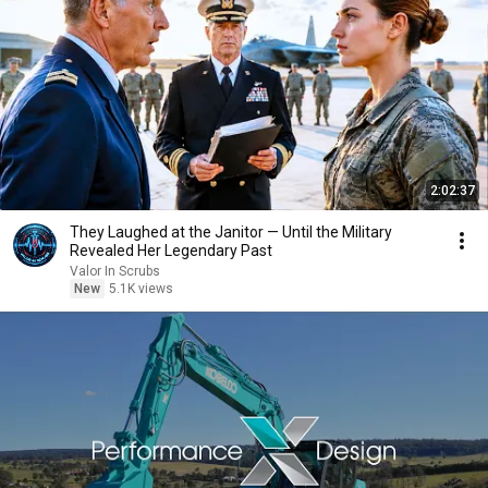
2:02:37
They Laughed at the Janitor — Until the Military
Revealed Her Legendary Past
Valor In Scrubs
New
5.1K views