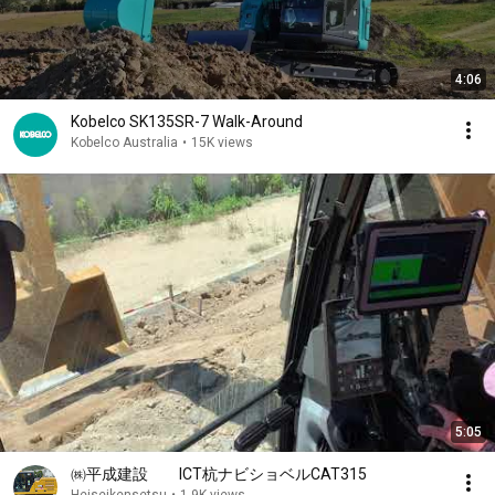
4:06
Kobelco SK135SR-7 Walk-Around
Kobelco Australia
•
15K views
5:05
㈱平成建設 ICT杭ナビショベルCAT315