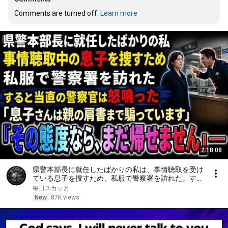
Comments are turned off. 
Learn more
2:18:08
県警本部長に就任したばかりの私は、事情聴取を受け
ている息子を捜すため、私服で警察署を訪れた。する
と当直の警察官は「息子さんは親の肩書まで騙ってい
毎日スカッと
ます。その態度なら、まだ帰せません」と怒鳴った
New
87K views
――