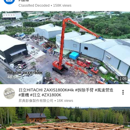
Plane"
Classified Decoded
•
158K views
1:05
日立HITACHI ZAXIS1800K#4k #拆除手臂 #風速營造
#重機 #日立 #ZX1800K
昇典影像製作有限公司
•
16K views