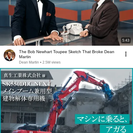
5:43
The Bob Newhart Toupee Sketch That Broke Dean
Martin
Dean Martin
•
2.5M views