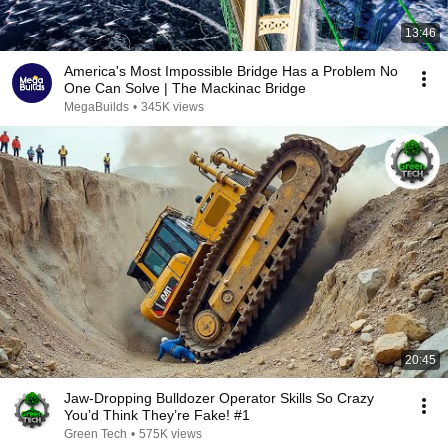
13:46
America's Most Impossible Bridge Has a Problem No
One Can Solve | The Mackinac Bridge
MegaBuilds
•
345K views
20:45
Jaw-Dropping Bulldozer Operator Skills So Crazy
You’d Think They’re Fake! #1
Green Tech
•
575K views