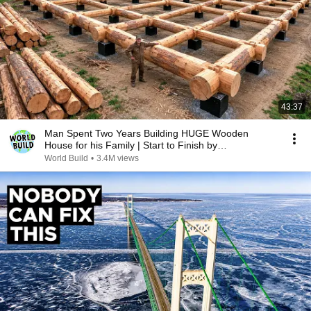
43:37
Man Spent Two Years Building HUGE Wooden
House for his Family | Start to Finish by
@bjornbrenton
World Build
•
3.4M views