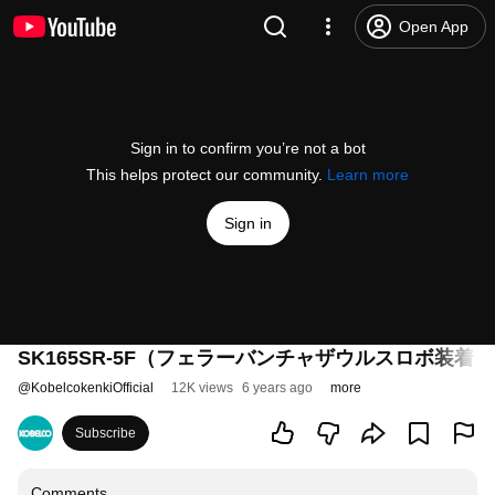
Open App
Sign in to confirm you’re not a bot
This helps protect our community.
Learn more
Sign in
SK165SR-5F（フェラーバンチャザウルスロボ装着
@
KobelcokenkiOfficial
12K views
6 years ago
more
Subscribe
Comments