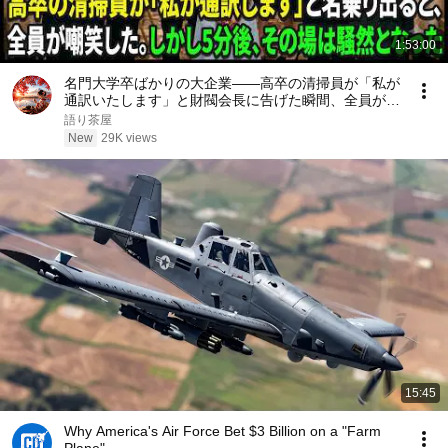
1:53:00
名門大学卒ばかりの大企業――高卒の清掃員が「私が
通訳いたします」と財閥会長に告げた瞬間、全員が嘲
笑した。しかし5分後、その場は静まり返った。#動
語り茶屋
エピソード#老後の物語 #家族の物語
New
29K views
15:45
Why America's Air Force Bet $3 Billion on a "Farm