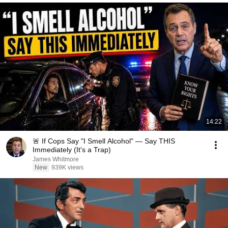
14:22
🚨 If Cops Say "I Smell Alcohol" — Say THIS
Immediately (It's a Trap)
James Whitmore
New
939K views