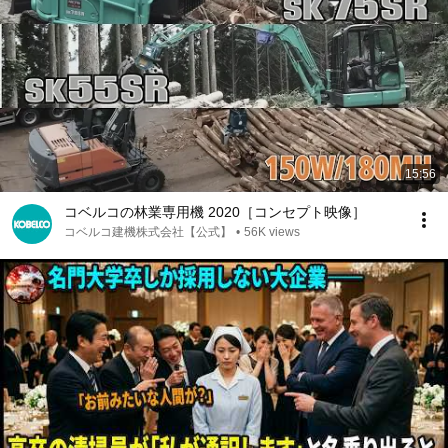
15:56
コベルコの林業専用機 2020［コンセプト映像］
コベルコ建機株式会社【公式】
•
56K views