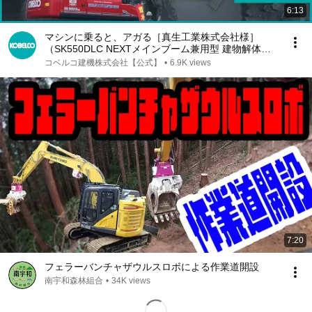
6:13
マシンに乗ると、アガる［真生工業株式会社様］
（SK550DLC NEXTメインブーム兼用型 建物解体専
用機）
コベルコ建機株式会社【公式】
•
6.9K views
7:20
フェラーバンチャザウルスロボによる作業道開設
南宇和森林組合
•
34K views