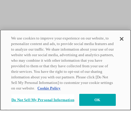
We use cookies to improve your experience on our website, to
personalize content and ads, to provide social media features and
to analyze our traffic. We share information about your use of our
website with our social media, advertising and analytics partners,
who may combine it with other information that you have
provided to them or that they have collected from your use of
their services. You have the right to opt-out of our sharing
information about you with our partners. Please click [Do Not
Sell My Personal Information] to customize your cookie settings
on our website.
Cookie Policy
Do Not Sell My Personal Information
OK
Scroll
製缶
Steel fabrication
ロワフレーム製缶班