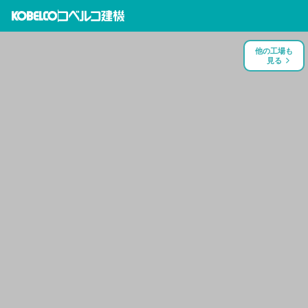
他の工場も
見る