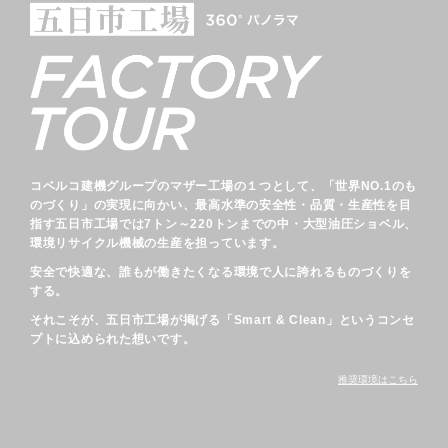
コベルコ建機グループのマザー工場の１つとして、
「世界NO.1のも
のづくり」の実現に向かい、
最高水準の安全性・品質・生産性を目
指す五日市工場では
7トン～220トンまでの中・大型油圧ショベル、
環境リサイクル機械の生産を担っています。
安全で快適な、誰もが働きたくなる環境で
人に誇れるものづくりを
する。
それこそが、五日市工場が掲げる「Smart & Clean」という
コンセ
プトに込められた想いです。
推奨環境はこちら