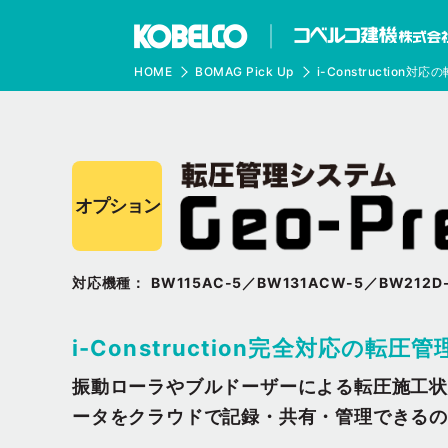
HOME
BOMAG Pick Up
i-Construction対
オプション
対応機種
BW115AC-5
BW131ACW-5
BW212D
i-Construction完全対応の転圧管
振動ローラやブルドーザーによる転圧施工
ータをクラウドで記録・共有・管理できるの