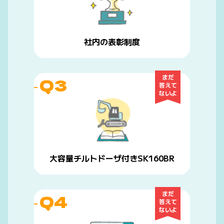
社内の表彰制度
まだ
Q3
答えて
ないよ
大容量チルトドーザ付きSK160BR
まだ
Q4
答えて
ないよ