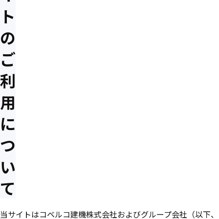
ト
の
ご
利
用
に
つ
い
て
当サイトはコベルコ建機株式会社およびグループ会社（以下、