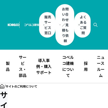
お問
い合
販売
よく
わせ
サー
ある
／見
ビス
ご質
積も
窓口
問
り依
頼
サー
コベル
ニュ
導入事
製
ビ
コ建機
採
ース
例・購入
品
ス・
につい
用
ルー
サポート
部品
て
ム
/
サイトのご利用について
サ
イ