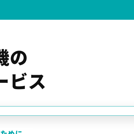
機の
ービス