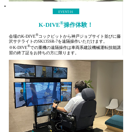
EVENT.01
®
K-DIVE
操作体験！
®
会場のK-DIVE
コックピットから神戸ジョブサイト並びに藤
沢サテライトのSK135SR-7を遠隔操作いただけます。
®
※K-DIVE
での重機の遠隔操作は車両系建設機械運転技能講
習の終了証をお持ちの方に限ります。