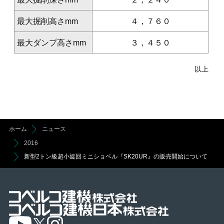
最大掘削高さ
mm
４，７６０
最大ダンプ高さ
mm
３，４５０
以上
ホーム
ニュース
2016
新型2トン級超小旋回ミニショベル『SK20UR』の販売開始について