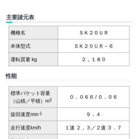
主要諸元表
機種名
ＳＫ２０ＵＲ
本体型式
ＳＫ２０ＵＲ－６
運転質量
kg
２，１８０
性能
標準バケット容量
０．０６６ / ０．０６
3
（山積／平積）
m
-1
旋回速度
min
９．４
走行速度
km/h
１速 ２．３／２速 ３．７