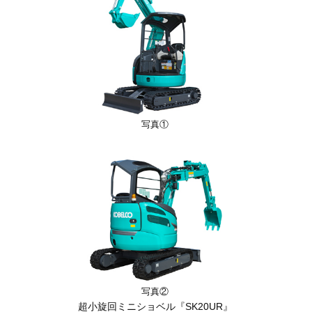
写真①
写真②
超小旋回ミニショベル『SK20UR』