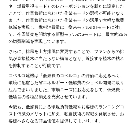
ネ・燃費重視モード）のレバーポジションを新たに設定した
ことで、作業負荷に合わせた作業モードの選択が可能となり
ました。作業負荷に合わせた作業モードの活用で大幅な燃費
低減を実現し、燃料消費量は、従来モデルのHモードに対し
て、今回販売を開始する新型モデルのSモードは、最大約25％
の燃費削減を実現しています。
さらに、排風を上方排風に変更することで、ファンからの排
気が直接植木に当たらない構造となり、近接する植木の枯れ
を抑制することが可能です。
コベルコ建機は『低燃費のコベルコ』の評価に応えるべく、
環境に配慮した省エネルギー・低燃費のショベル開発に取り
組んでまいりました。市場ニーズにお応えをして、低燃費・
低騒音の各種品揃えを充実させています。
今後も、低燃費による環境負荷低減やお客様のランニングコ
スト低減のメリットに加え、独自技術の深堀を発展させ、お
客様へさらなる商品価値を提供してまいります。