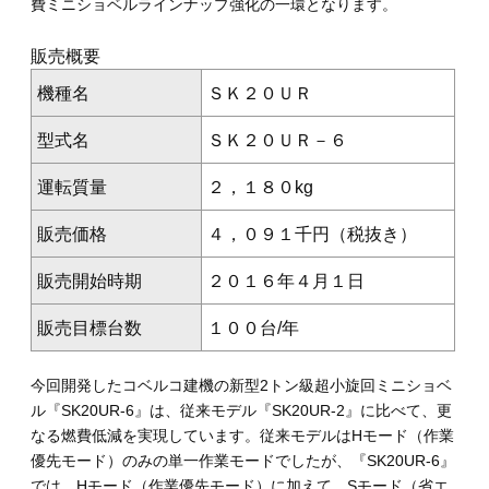
費ミニショベルラインナップ強化の一環となります。
販売概要
機種名
ＳＫ２０ＵＲ
型式名
ＳＫ２０ＵＲ－６
運転質量
２，１８０kg
販売価格
４，０９１千円（税抜き）
販売開始時期
２０１６年４月１日
販売目標台数
１００台/年
今回開発したコベルコ建機の新型2トン級超小旋回ミニショベ
ル『SK20UR-6』は、従来モデル『SK20UR-2』に比べて、更
なる燃費低減を実現しています。従来モデルはHモード（作業
優先モード）のみの単一作業モードでしたが、『SK20UR-6』
では、Hモード（作業優先モード）に加えて、Sモード（省エ