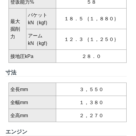
登坂能力
%
５８
バケット
１８．５ ｛１，８８０｝
最大
kN｛kgf｝
掘削
アーム
力
１２．３ ｛１，２５０｝
kN｛kgf｝
接地圧
kPa
２８．０
寸法
全長
mm
３，５５０
全幅
mm
１，３８０
全高
mm
２，２７０
エンジン