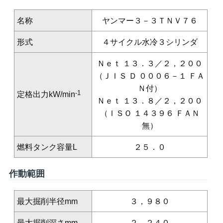
名称
ヤンマー３－３ＴＮＶ７６
形式
４サイクル水冷３シリンダ
Ｎｅｔ １３．３／２，２００
（ＪＩＳ Ｄ ０００６－１ ＦＡ
Ｎ付）
-1
定格出力
kW/min
Ｎｅｔ １３．８／２，２００
（ＩＳＯ １４３９６ ＦＡＮ
無）
燃料タンク容量
L
２５．０
作動範囲
最大掘削半径
mm
３，９８０
最大掘削深さ
mm
２，２４０