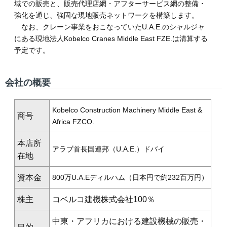
域での販売と、販売代理店網・アフターサービス網の整備・
強化を通じ、強固な現地販売ネットワークを構築します。
なお、クレーン事業をおこなっていたU.A.E.のシャルジャ
にある現地法人Kobelco Cranes Middle East FZE.は清算する
予定です。
会社の概要
Kobelco Construction Machinery Middle East &
商号
Africa FZCO.
本店所
アラブ首長国連邦（U.A.E.）ドバイ
在地
資本金
800万U.A.Eディルハム（日本円で約232百万円）
株主
コベルコ建機株式会社100％
中東・アフリカにおける建設機械の販売・