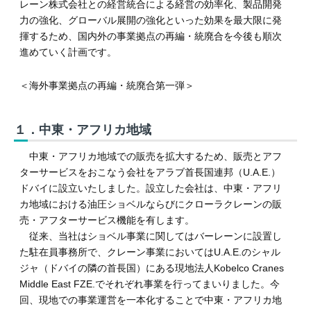
レーン株式会社との経営統合による経営の効率化、製品開発
力の強化、グローバル展開の強化といった効果を最大限に発
揮するため、国内外の事業拠点の再編・統廃合を今後も順次
進めていく計画です。
＜海外事業拠点の再編・統廃合第一弾＞
１．中東・アフリカ地域
中東・アフリカ地域での販売を拡大するため、販売とアフ
ターサービスをおこなう会社をアラブ首長国連邦（U.A.E.）
ドバイに設立いたしました。設立した会社は、中東・アフリ
カ地域における油圧ショベルならびにクローラクレーンの販
売・アフターサービス機能を有します。
従来、当社はショベル事業に関してはバーレーンに設置し
た駐在員事務所で、クレーン事業においてはU.A.E.のシャル
ジャ（ドバイの隣の⾸⻑国）にある現地法人Kobelco Cranes
Middle East FZE.でそれぞれ事業を行ってまいりました。今
回、現地での事業運営を一本化することで中東・アフリカ地