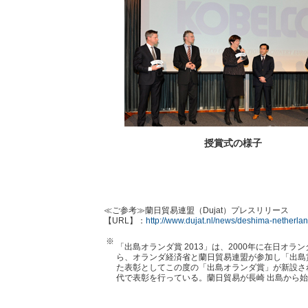
授賞式の様子
≪ご参考≫蘭日貿易連盟（Dujat）プレスリリース
【URL】：
http://www.dujat.nl/news/deshima-netherl
※
「出島オランダ賞 2013」は、2000年に在日オ
ら、オランダ経済省と蘭日貿易連盟が参加し「出島
た表彰としてこの度の「出島オランダ賞」が新設さ
代で表彰を行っている。蘭日貿易が長崎 出島から始