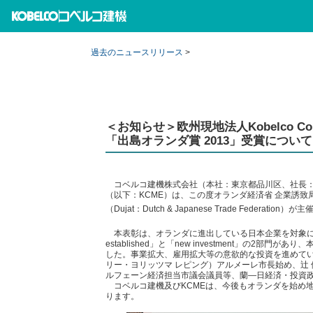
過去のニュースリリース
>
＜お知らせ＞欧州現地法人Kobelco Construc
「出島オランダ賞 2013」受賞について
コベルコ建機株式会社（本社：東京都品川区、社長：藤岡 純）の欧州現地
（以下：KCME）は、この度オランダ経済省 企業誘致局（NFIA : 
（Dujat：Dutch & Japanese Trade Federati
本表彰は、オランダに進出している日本企業を対象に2
established」と「new investment」の2部門が
した。事業拡大、雇用拡大等の意欲的な投資を進めていることが評
リー・ヨリッツマ レピング）アルメーレ市長始め、辻
ルフェーン経済担当市議会議員等、蘭―日経済・投資政
コベルコ建機及びKCMEは、今後もオランダを始め
ります。