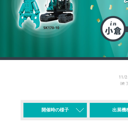
11/2
（終
開催時の様子
出展機