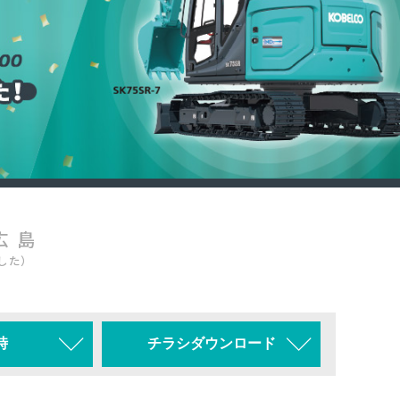
広 島
した）
時
チラシダウンロード