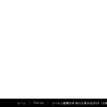
Pick Up
ホーム
コベルコ建機日本 秋の大展示会2019（小