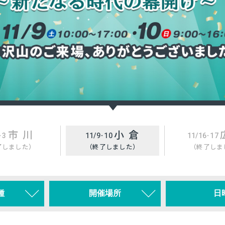
市 川
小 倉
･3
11/9･10
11/16･17
了しました）
（終了しました）
（終了しま
種
開催場所
日