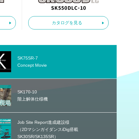
カタログを見る
SK75SR-7
Concept Movie
SK170-10
階上解体仕様機
Job Site Report進成建設様
（2DマシンガイダンスiDig搭載
SK30SR/SK135SR）