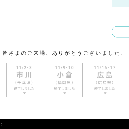
皆さまのご来場、ありがとうございました。
11/2･3
11/9･10
11/16･17
市 川
小 倉
広 島
（千葉県）
（福岡県）
（広島県）
終了しました
終了しました
終了しました
倉）