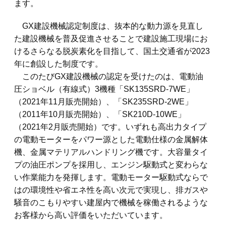
ます。
GX建設機械認定制度は、抜本的な動力源を見直し
た建設機械を普及促進させることで建設施工現場にお
けるさらなる脱炭素化を目指して、国土交通省が2023
年に創設した制度です。
このたびGX建設機械の認定を受けたのは、電動油
圧ショベル（有線式）3機種「SK135SRD-7WE」
（2021年11月販売開始）、「SK235SRD-2WE」
（2011年10月販売開始）、「SK210D-10WE」
（2021年2月販売開始）です。いずれも高出力タイプ
の電動モーターをパワー源とした電動仕様の金属解体
機、金属マテリアルハンドリング機です。大容量タイ
プの油圧ポンプを採用し、エンジン駆動式と変わらな
い作業能力を発揮します。電動モーター駆動式ならで
はの環境性や省エネ性を高い次元で実現し、排ガスや
騒音のこもりやすい建屋内で機械を稼働されるような
お客様から高い評価をいただいています。