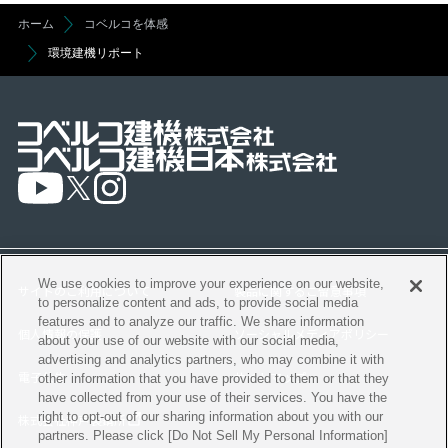
ホーム
コベルコを体感
環境建機リポート
We use cookies to improve your experience on our website,
サイトのご利用について
製品に関するご留意事項
to personalize content and ads, to provide social media
features and to analyze our traffic. We share information
個人情報の保護
ソーシャルメディアポリシー
about your use of our website with our social media,
advertising and analytics partners, who may combine it with
電子公告
サイトマップ
other information that you have provided to them or that they
have collected from your use of their services. You have the
right to opt-out of our sharing information about you with our
株式会社神戸製鋼所
partners. Please click [Do Not Sell My Personal Information]