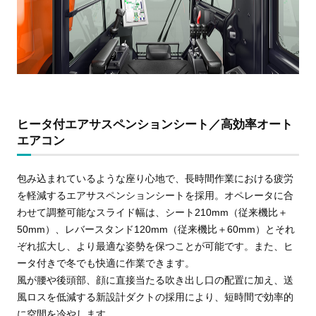
ヒータ付エアサスペンションシート／高効率オート
エアコン
包み込まれているような座り心地で、長時間作業における疲労
を軽減するエアサスペンションシートを採用。オペレータに合
わせて調整可能なスライド幅は、シート210mm（従来機比＋
50mm）、レバースタンド120mm（従来機比＋60mm）とそれ
ぞれ拡大し、より最適な姿勢を保つことが可能です。また、ヒ
ータ付きで冬でも快適に作業できます。
風が腰や後頭部、顔に直接当たる吹き出し口の配置に加え、送
風ロスを低減する新設計ダクトの採用により、短時間で効率的
に空間を冷やします。