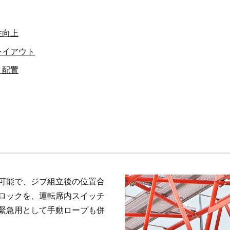
性向上
レイアウト
リ配置
可能で、ジブ組立後の位置合
ロックを、運転席内スイッチ
緊急用として手動ロープも併