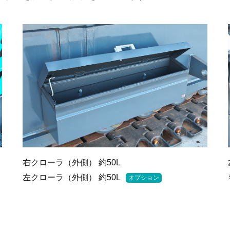
右クローラ（外側） 約50L
左クローラ（外側） 約50L
オプション