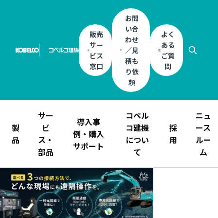
お問
い合
販売
よく
わせ
サー
ある
／見
ビス
ご質
積も
窓口
問
り依
頼
サー
コベル
ニュ
導入事
製
ビ
コ建機
採
ース
例・購入
品
ス・
につい
用
ルー
サポート
部品
て
ム