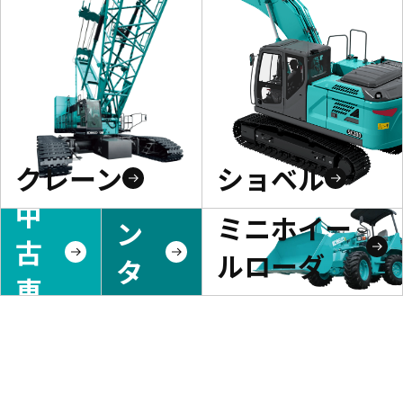
クレーン
ショベル
レ
中
ミニホイー
ン
古
ルローダ
タ
車
ル