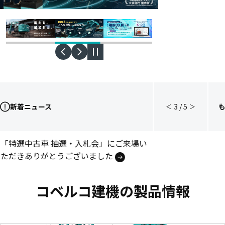
新着ニュース
3
/
5
＜
＞
後方超小旋回油圧ショベル
「特選中古車 抽選・入札会」にご来場い
「SK235SR」販売開始
ただきありがとうございました
次世代・油圧ショベル
コベルコ建機の製品情報