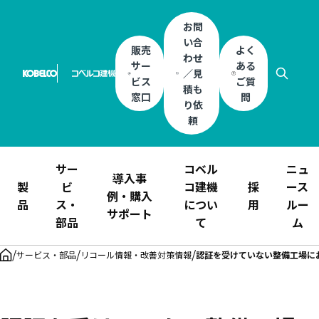
お問
い合
販売
よく
わせ
サー
ある
／見
ビス
ご質
積も
窓口
問
り依
頼
サー
コベル
ニュ
導入事
製
ビ
コ建機
採
ース
例・購入
品
ス・
につい
用
ルー
サポート
部品
て
ム
/
/
/
サービス・部品
リコール情報・改善対策情報
認証を受けていない整備工場に