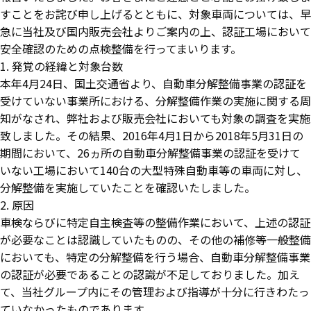
すことをお詫び申し上げるとともに、対象車両については、早
急に当社及び国内販売会社よりご案内の上、認証工場において
安全確認のための点検整備を行ってまいります。
1. 発覚の経緯と対象台数
本年4月24日、国土交通省より、自動車分解整備事業の認証を
受けていない事業所における、分解整備作業の実施に関する周
知がなされ、弊社および販売会社においても対象の調査を実施
致しました。その結果、2016年4月1日から2018年5月31日の
期間において、26ヵ所の自動車分解整備事業の認証を受けて
いない工場において140台の大型特殊自動車等の車両に対し、
分解整備を実施していたことを確認いたしました。
2. 原因
車検ならびに特定自主検査等の整備作業において、上述の認証
が必要なことは認識していたものの、その他の補修等一般整備
においても、特定の分解整備を行う場合、自動車分解整備事業
の認証が必要であることの認識が不足しておりました。加え
て、当社グループ内にその管理および指導が十分に行きわたっ
ていなかったものであります。