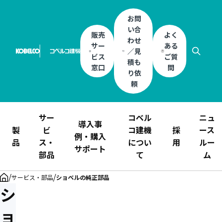
お問
い合
販売
よく
わせ
サー
ある
／見
ビス
ご質
積も
窓口
問
り依
頼
サー
コベル
ニュ
導入事
製
ビ
コ建機
採
ース
例・購入
品
ス・
につい
用
ルー
サポート
部品
て
ム
/
/
サービス・部品
ショベルの純正部品
シ
ョ