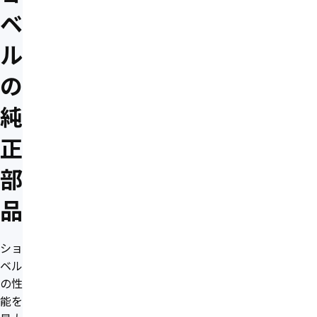
ベ
ル
の
純
正
部
品
ショ
ベル
の性
能を