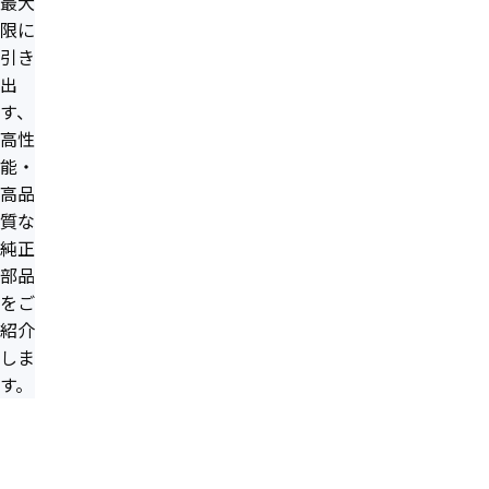
最大
限に
引き
出
す、
高性
能・
高品
質な
純正
部品
をご
紹介
しま
す。