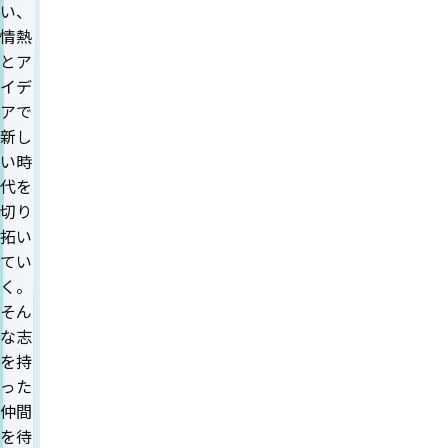
い、
情熱
とア
イデ
アで
新し
い時
代を
切り
拓い
てい
く。
そん
な志
を持
った
仲間
を待