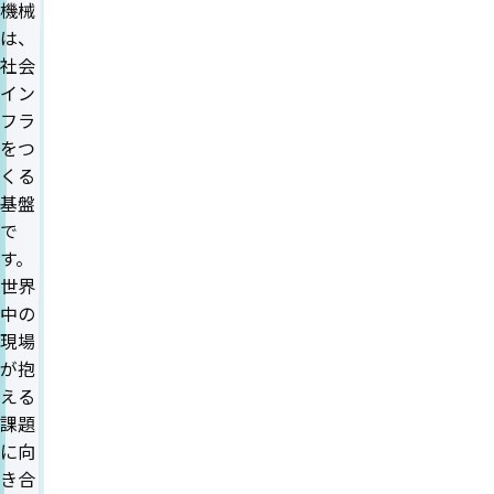
機械
は、
社会
イン
フラ
をつ
くる
基盤
で
す。
世界
中の
現場
が抱
える
課題
に向
き合