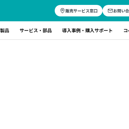
販売サービス窓口
お問い
製品
サービス・部品
導入事例・購入サポート
コ
建機
コベルコ建機日本
その他のグループ会社
フィロソ