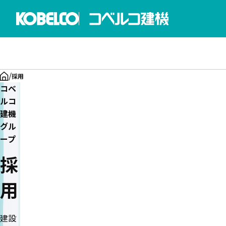
/
採用
採用メッセージ
コベルコ建機グループについて
コベルコ
コベ
ルコ
建機
グル
ープ
採
用
建設