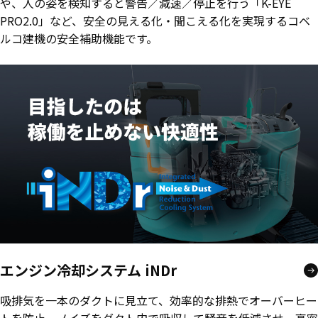
や、人の姿を検知すると警告／減速／停止を行う「K-EYE
PRO2.0」など、安全の見える化・聞こえる化を実現するコベ
ルコ建機の安全補助機能です。
エンジン冷却システム iNDr
吸排気を一本のダクトに見立て、効率的な排熱でオーバーヒー
トを防止。ノイズをダクト内で吸収して騒音を低減させ、高密