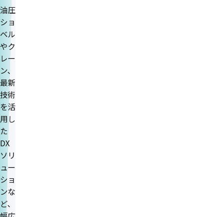
油圧
ショ
ベル
やク
レー
ン、
最新
技術
を活
用し
た
DX
ソリ
ュー
ショ
ンな
ど、
幅広