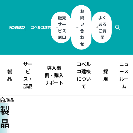
お
販売
問
よく
サー
い
ある
ビス
合
ご質
窓口
わ
問
せ
サー
コベル
ニュ
導入事
製
ビ
コ建機
採
ース
例・購入
品
ス・
につい
用
ルー
サポート
部品
て
ム
/
製品
製
品