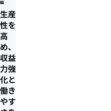
編
生産
性を
高
め、
収益
力強
化と
働き
やす