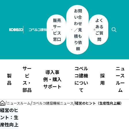
お問
い合
販売
よく
わせ
サー
ある
／見
ビス
ご質
積も
窓口
問
り依
頼
サー
コベル
ニュ
導入事
製
ビ
コ建機
採
ース
例・購入
品
ス・
につい
用
ルー
サポート
部品
て
ム
/
/
/
ニュースルーム
コベルコ建設機械ニュース
経営のヒント（生産性向上編）
経営のヒ
ント：生
産性向上