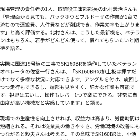
現場管理の責任者の1人、取締役工事部部長の北村義治さんも
「管理面から見ても、バックホウとブルドーザの作業が1台で
済むので運搬費、人件費などが削減でき、作業効率も上がりま
す」と高く評価する。北村さんは、こうした最新機を、ベテラ
ンはもちろん、若手がどんどん使って、慣れてもらいたいと期
待を語る。
実際に国道19号線の工事でSK160BRを操作していたベテラン
オペレータの佐當一行さんは、「SK160BRの排土板は押すだ
けでなく多様な状況に対応できます。アングルを付け、旋回し
つつ走行もできるし、端部も見やすく、細かな作業も可能で
す。視野は広いし、操作もレバー1つで楽にできる。非常に自
由度が高い機械だと実感しています」と語る。
現場での生産性を向上させれば、収益力は高まり、労働時間は
短縮される。それは従業員の働きやすさ、労働環境の改善にも
つながると毅夫さんは考える。その意味でSK160BRは、小池