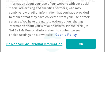
新製品やイベント情報、お役立ち情報をいち早くお届
information about your use of our website with our social
け。会員限定の情報を今すぐチェック！
media, advertising and analytics partners, who may
combine it with other information that you have provided
to them or that they have collected from your use of their
services. You have the right to opt-out of our sharing
お問い合わせ／見積もり依頼
information about you with our partners. Please click [Do
Not Sell My Personal Information] to customize your
cookie settings on our website.
Cookie Policy
Do Not Sell My Personal Information
OK
新車購入やレンタル、製品情報など、まずはお気軽にお
問い合わせください。
/
/
/
ニュースルーム
コベルコ建設機械ニュース
経営のヒント（生産性向上編）