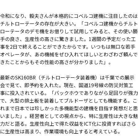
令和になり、毅夫さんが本格的にコベルコ建機に注目したのは
チルトローテータの存在が大きい。「コベルコ建機からチルト
ローテータのデモ機をお借りして試用してみると、その使い勝
手の良さ、生産性の高さに驚きました。1週間の予定だった工
事を2日で終えることができたからです。いつもは無口な若手
オペレータが、あの機械をぜひ入れてほしいとわざわざ頼んで
きたことからもその性能の高さが分かりました」。
最新のSK160BR（チルトローテータ装着機）は千葉での展示
会で見て、即予約を入れた。現在、国道19号線の防災対策工
事に投入されている。「バックホウでありながら足回りが強力
で、大型の排土板を装着してブルドーザとしても機能する。こ
れまで日本では珍しかった多機能型の建機を目指す発想だと思
いました」。経営者としての視点から、特に生産性は大きな魅
力だと語る。生産性向上で得た収益をICT化に投資すればさら
に生産性は高まり、作業環境も向上すると考えている。