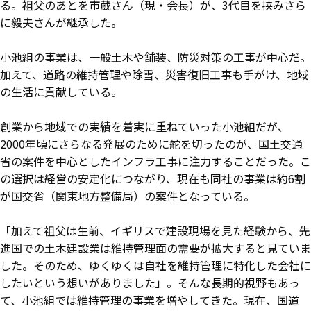
る。祖父のあとを市蔵さん（現・会長）が、3代目を挟みさら
に毅夫さんが継承した。
小池組の事業は、一般土木や舗装、防災対策の工事が中心だ。
加えて、道路の維持管理や除雪、災害復旧工事も手がけ、地域
の生活に貢献している。
創業から地域での実績を着実に重ねていった小池組だが、
2000年頃にさらなる発展のために舵を切ったのが、国土交通
省の案件を中心としたインフラ工事に注力することだった。こ
の選択は経営の安定化につながり、現在も同社の事業は約6割
が国交省（関東地方整備局）の案件となっている。
「加えて祖父は生前、イギリスで建設現場を見た経験から、先
進国での土木建設業は維持管理面の需要が拡大すると見ていま
した。そのため、ゆくゆくは自社を維持管理に特化した会社に
したいという想いがありました」。そんな長期的視野もあっ
て、小池組では維持管理の事業を増やしてきた。現在、国道