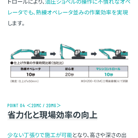
トロールにより、
油圧ショベルの操作に不慣れなオペ
レータでも、熟練オペレータ並みの作業効率を実現
します。
POINT 04 ＜2DMC / 2DMG＞
省力化と現場効率の向上
少ない丁張りで施工が可能
となり、高さや深さの出