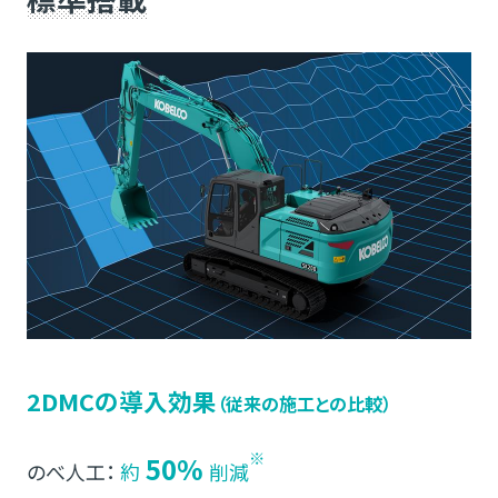
2DMCの導入効果
（従来の施工との比較）
※
50%
のべ人工：
約
削減