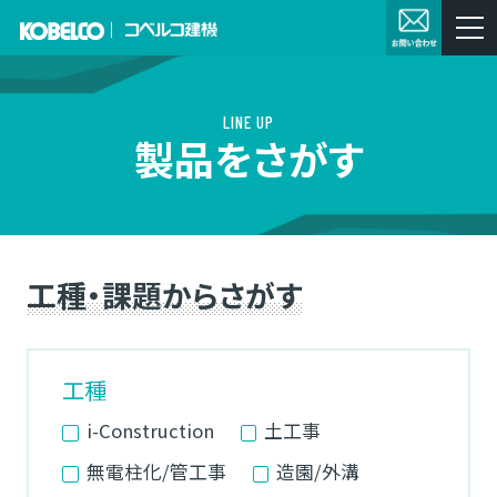
LINE UP
製品
をさがす
工種・課題からさがす
工種
i-Construction
土工事
無電柱化/管工事
造園/外溝