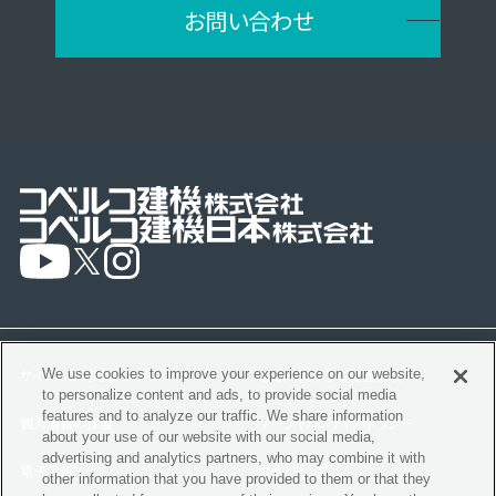
お問い合わせ
サイトのご利用について
製品に関するご留意事項
We use cookies to improve your experience on our website,
to personalize content and ads, to provide social media
features and to analyze our traffic. We share information
個人情報の保護
ソーシャルメディアポリシー
about your use of our website with our social media,
advertising and analytics partners, who may combine it with
電子公告
サイトマップ
other information that you have provided to them or that they