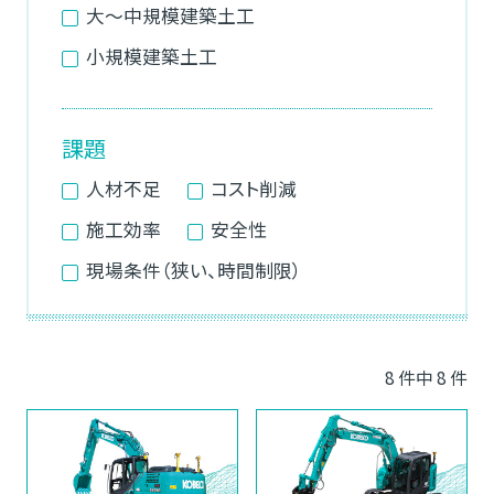
大～中規模建築土工
小規模建築土工
課題
人材不足
コスト削減
施工効率
安全性
現場条件（狭い、時間制限）
8
件中
8
件