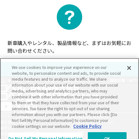
新車購入やレンタル、製品情報など、まずはお気軽にお
問い合わせください。
We use cookies to improve your experience on our
website, to personalize content and ads, to provide social
media features and to analyze our traffic. We share
/
/
/
導入事例・購入サポート
NETIS（新技術情報提供システム）
個別記事｜NET
information about your use of our website with our social
media, advertising and analytics partners, who may
combine it with other information that you have provided
to them or that they have collected from your use of their
services. You have the right to opt-out of our sharing
information about you with our partners. Please click [Do
サイトのご利用について
製品に関するご留意事項
Not Sell My Personal Information] to customize your
個人情報の保護
ソーシャルメディアポリシー
cookie settings on our website.
Cookie Policy
電子公告
サイトマップ
株式会社神戸製鋼所
Global
Do Not Sell My Personal Information
OK