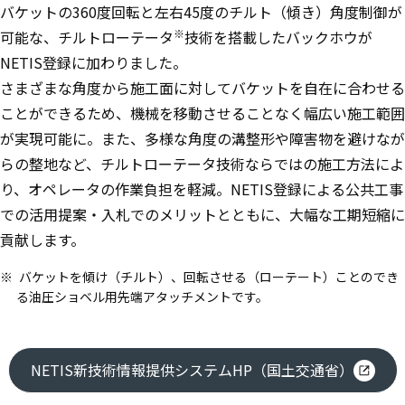
バケットの360度回転と左右45度のチルト（傾き）角度制御が
※
可能な、チルトローテータ
技術を搭載したバックホウが
NETIS登録に加わりました。
さまざまな角度から施工面に対してバケットを自在に合わせる
ことができるため、機械を移動させることなく幅広い施工範囲
が実現可能に。また、多様な角度の溝整形や障害物を避けなが
らの整地など、チルトローテータ技術ならではの施工方法によ
り、オペレータの作業負担を軽減。NETIS登録による公共工事
での活用提案・入札でのメリットとともに、大幅な工期短縮に
貢献します。
バケットを傾け（チルト）、回転させる（ローテート）ことのでき
る油圧ショベル用先端アタッチメントです。
NETIS新技術情報提供システムHP（国土交通省）