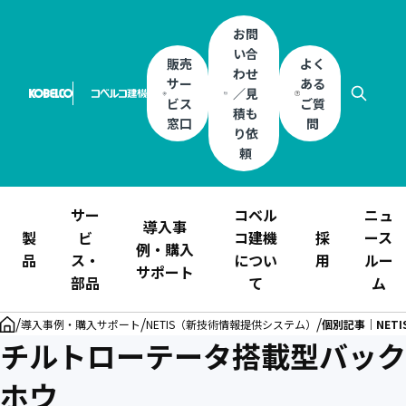
お問
い合
販売
よく
わせ
サー
ある
／見
ビス
ご質
積も
窓口
問
り依
頼
サー
コベル
ニュ
導入事
製
ビ
コ建機
採
ース
例・購入
品
ス・
につい
用
ルー
サポート
部品
て
ム
/
/
/
導入事例・購入サポート
NETIS（新技術情報提供システム）
個別記事｜NET
チルトローテータ搭載型バック
ホウ