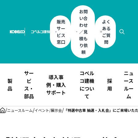
お問
い合
販売
よく
わせ
サー
ある
／見
ビス
ご質
積も
窓口
問
り依
頼
サー
コベル
ニュ
導入事
製
ビ
コ建機
採
ース
例・購入
品
ス・
につい
用
ルー
サポート
部品
て
ム
/
/
/
ニュースルーム
イベント/展示会
「特選中古車 抽選・入札会」にご来場いた