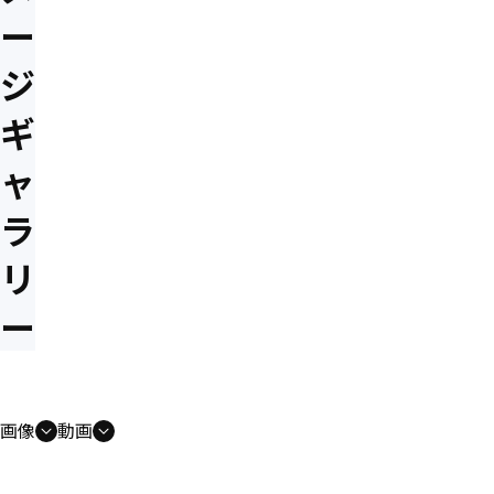
ー
ジ
ギ
ャ
ラ
リ
ー
画像
動画