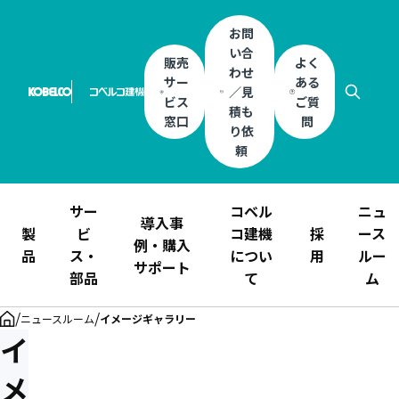
お問
い合
販売
よく
わせ
サー
ある
／見
ビス
ご質
積も
窓口
問
り依
頼
サー
コベル
ニュ
導入事
製
ビ
コ建機
採
ース
例・購入
品
ス・
につい
用
ルー
サポート
部品
て
ム
/
/
ニュースルーム
イメージギャラリー
イ
メ