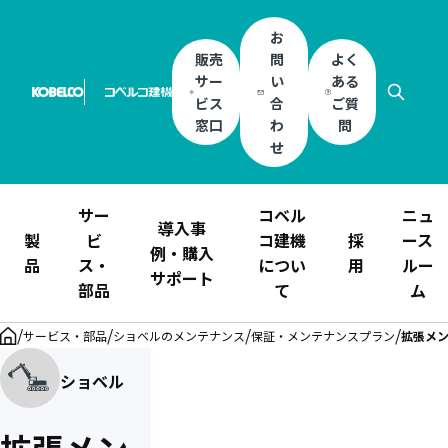
お
販売
問
よく
サー
い
ある
ビス
合
ご質
窓口
わ
問
せ
サー
コベル
ニュ
導入事
製
ビ
コ建機
採
ース
例・購入
品
ス・
につい
用
ルー
サポート
部品
て
ム
/
/
/
/
サービス・部品
ショベルのメンテナンス
保証・メンテナンスプラン
拡張メン
ショベル