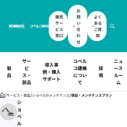
お
販売
問
よく
サー
い
ある
ビス
合
ご質
窓口
わ
問
せ
サー
コベル
ニュ
導入事
製
ビ
コ建機
採
ース
例・購入
品
ス・
につい
用
ルー
サポート
部品
て
ム
/
/
/
サービス・部品
ショベルのメンテナンス
保証・メンテナンスプラン
シ
ョ
ベ
ル