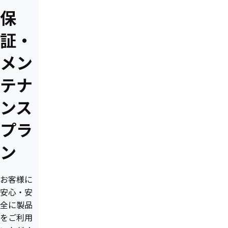
保
証・
メン
テナ
ンス
プラ
ン
お客様に
安心・安
全に製品
をご利用