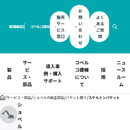
お
販売
問
よく
サー
い
ある
ビス
合
ご質
窓口
わ
問
せ
サー
コベル
ニュ
導入事
製
ビ
コ建機
採
ース
例・購入
品
ス・
につい
用
ルー
サポート
部品
て
ム
/
/
/
/
サービス・部品
ショベルの純正部品
バケット周り
スケルトンバケット
シ
ョ
ベ
ル