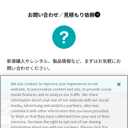
お問い合わせ／見積もり依頼
新車購入やレンタル、製品情報など、まずはお気軽にお
問い合わせください。
We use cookies to improve your experience on our
website, to personalize content and ads, to provide social
media features and to analyze our traffic. We share
/
/
/
/
サービス・部品
ショベルの純正部品
バケット周り
スケルトンバケット
information about your use of our website with our social
media, advertising and analytics partners, who may
combine it with other information that you have provided
to them or that they have collected from your use of their
services. You have the right to opt-out of our sharing
information about you with our partners. Please click [Do