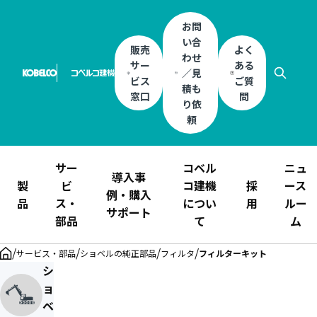
お問
い合
販売
よく
わせ
サー
ある
／見
ビス
ご質
積も
窓口
問
り依
頼
サー
コベル
ニュ
導入事
製
ビ
コ建機
採
ース
例・購入
品
ス・
につい
用
ルー
サポート
部品
て
ム
/
/
/
/
サービス・部品
ショベルの純正部品
フィルタ
フィルターキット
シ
ョ
ベ