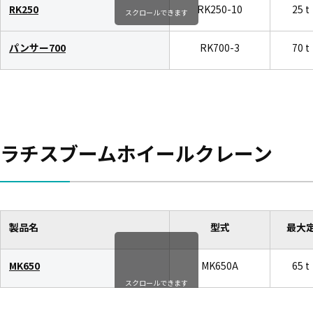
RK250
RK250-10
25 t
スクロールできます
パンサー700
RK700-3
70 t
ラチスブームホイールクレーン
製品名
型式
最大
MK650
MK650A
65 t
スクロールできます