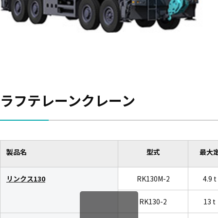
ラフテレーンクレーン
製品名
型式
最大
リンクス130
RK130M-2
4.9 
RK130-2
13 t