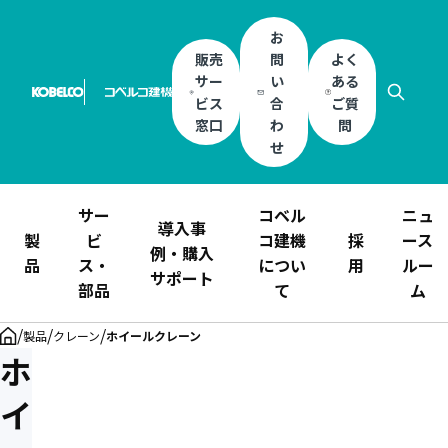
お
販売
問
よく
サー
い
ある
ビス
合
ご質
窓口
わ
問
せ
サー
コベル
ニュ
導入事
製
ビ
コ建機
採
ース
例・購入
品
ス・
につい
用
ルー
サポート
部品
て
ム
/
/
/
製品
クレーン
ホイールクレーン
ホ
イ