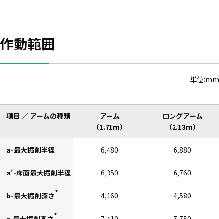
作動範囲
単位:mm
項目 ／ アームの種類
アーム
ロングアーム
（1.71m）
（2.13m）
a-最大掘削半径
6,480
6,880
a'-床面最大掘削半径
6,350
6,760
*
b-最大掘削深さ
4,160
4,580
*
c-最大掘削高さ
7,410
7,750