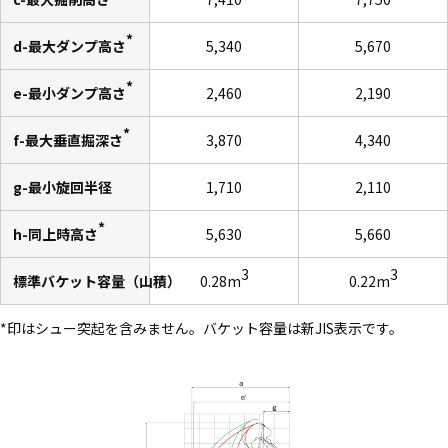
*
d-最大ダンプ高さ
5,340
5,670
*
e-最小ダンプ高さ
2,460
2,190
*
f-最大垂直掘深さ
3,870
4,340
g-最小旋回半径
1,710
2,110
*
h-同上時高さ
5,630
5,660
3
3
標準バケット容量（山積）
0.28m
0.22m
*印はシュー突起を含みません。バケット容量は新JIS表示です。