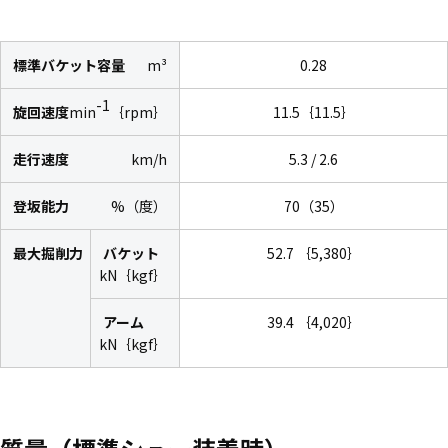
標準バケット容量
m³
0.28
-1
旋回速度
min
｛rpm｝
11.5｛11.5｝
走行速度
km/h
5.3 / 2.6
登坂能力
%（度）
70（35）
最大掘削力
バケット
52.7 ｛5,380｝
kN｛kgf｝
アーム
39.4 ｛4,020｝
kN｛kgf｝