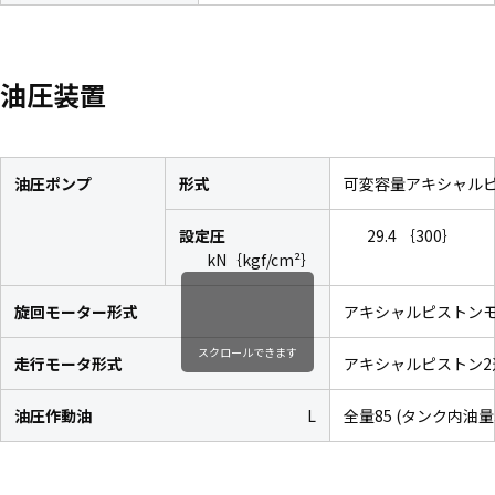
油圧装置
油圧ポンプ
形式
可変容量アキシャルピ
設定圧
29.4 ｛300｝
kN｛kgf/cm²｝
旋回モーター形式
アキシャルピストンモ
スクロールできます
走行モータ形式
アキシャルピストン2
油圧作動油
L
全量85 (タンク内油量3