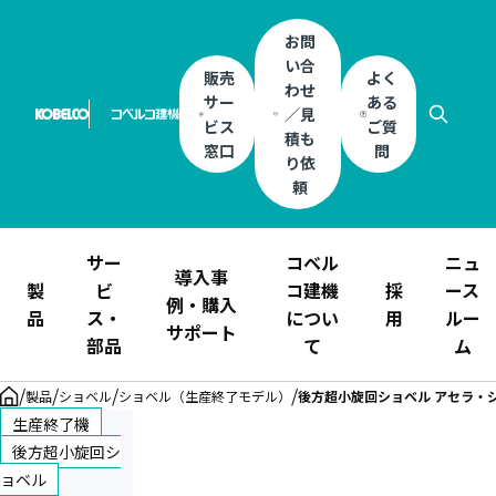
お問
い合
販売
よく
わせ
サー
ある
／見
ビス
ご質
積も
窓口
問
り依
頼
サー
コベル
ニュ
導入事
製
ビ
コ建機
採
ース
例・購入
品
ス・
につい
用
ルー
サポート
部品
て
ム
/
/
/
/
製品
ショベル
ショベル（生産終了モデル）
後方超小旋回ショベル アセラ・ジオ
生産終了機
後方超小旋回シ
ョベル