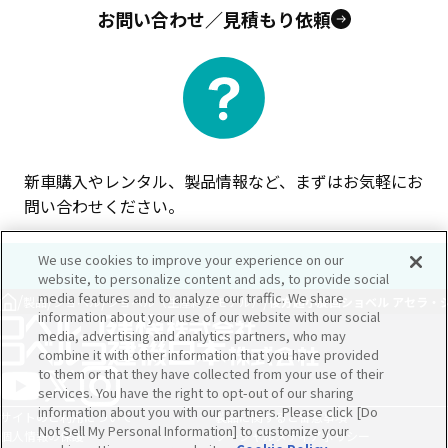
お問い合わせ／見積もり依頼
新車購入やレンタル、製品情報など、まずはお気軽にお
問い合わせください。
We use cookies to improve your experience on our
website, to personalize content and ads, to provide social
media features and to analyze our traffic. We share
/
/
/
/
製品
ショベル
ショベル（生産終了モデル）
後方超小旋回ショベル アセラ・ジオ
information about your use of our website with our social
media, advertising and analytics partners, who may
combine it with other information that you have provided
to them or that they have collected from your use of their
services. You have the right to opt-out of our sharing
information about you with our partners. Please click [Do
サイトのご利用について
製品に関するご留意事項
Not Sell My Personal Information] to customize your
個人情報の保護
ソーシャルメディアポリシー