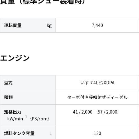
質量（標準シュー装着時）
運転質量
kg
7,440
エンジン
型式
いすゞ4LE2XDPA
種類
ターボ付直接噴射式ディーゼル
定格出力
41 / 2,000 ｛57 / 2,000｝
-1
kW/min
｛PS/rpm｝
燃料タンク容量
L
120