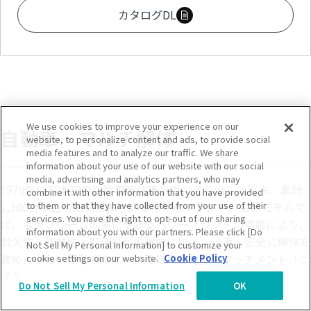
カタログDL
We use cookies to improve your experience on our
自動車・マルチ解体
website, to personalize content and ads, to provide social
media features and to analyze our traffic. We share
information about your use of our website with our social
media, advertising and analytics partners, who may
1979年に日本初の自動車解体機を世に送り出して以来、累計
combine it with other information that you have provided
to them or that they have collected from your use of their
1,300台以上の出荷実績を誇る信頼のブランド。最新モデルで
services. You have the right to opt-out of our sharing
は、専用フレームの強化や新型パワープラントの搭載により、
information about you with our partners. Please click [Do
耐久性・作業性・安全性が飛躍的に向上。迅速・安全に解体を
Not Sell My Personal Information] to customize your
進めたいという現場のニーズに応える先端アタッチメント「ニ
cookie settings on our website.
Cookie Policy
ブラー」も各種ご用意しています。
Do Not Sell My Personal Information
OK