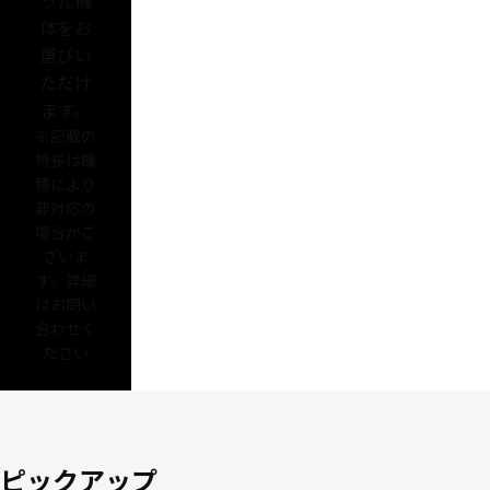
った機
体をお
選びい
ただけ
ます。
※記載の
特長は機
種により
非対応の
場合がご
ざいま
す。詳細
はお問い
合わせく
ださい
ピックアップ