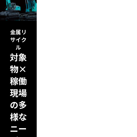
金属リ
サイク
ル
対象
物×
稼働
現場
の多
様な
ニー