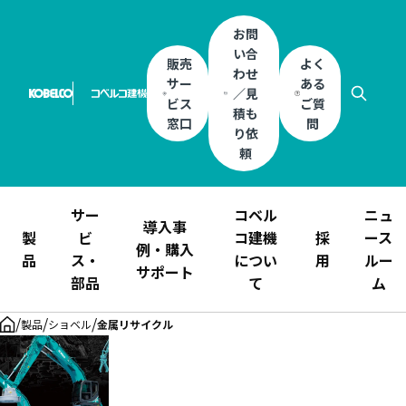
お問
い合
販売
よく
わせ
サー
ある
／見
ビス
ご質
積も
窓口
問
り依
頼
サー
コベル
ニュ
導入事
製
ビ
コ建機
採
ース
例・購入
品
ス・
につい
用
ルー
サポート
部品
て
ム
/
/
/
製品
ショベル
金属リサイクル