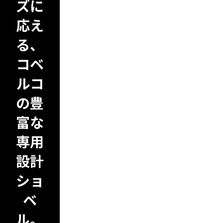
ズに
応え
る、
コベ
ルコ
の豊
富な
専用
設計
ショ
ベ
ル。