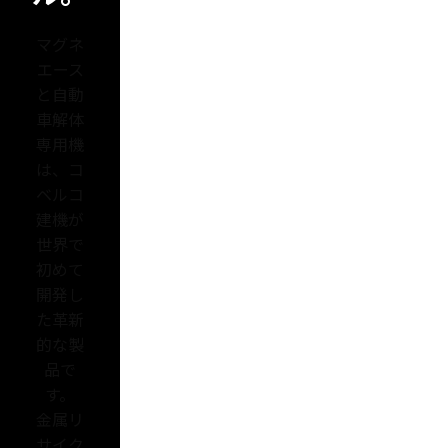
マグネ
エース
と自動
車解体
専用機
は、コ
ベルコ
建機が
世界で
初めて
開発し
た革新
的な製
品で
す。
金属リ
サイク