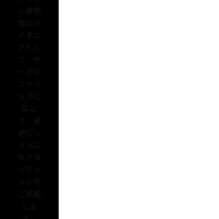
ル専用
機のパ
イオニ
アとし
て、ヤ
ードや
スクラ
ップに
応じ
て、最
適なシ
ョベル
やアタ
ッチメ
ントを
ご提案
しま
す。