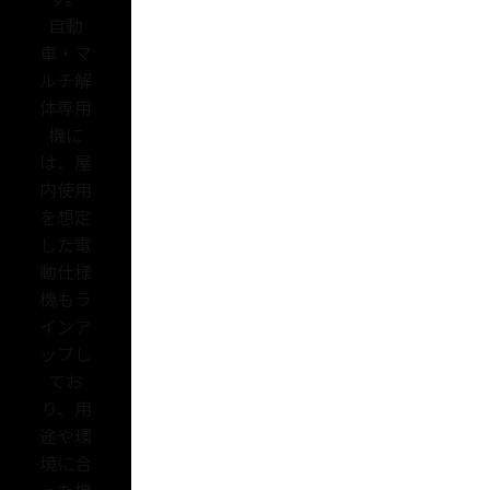
自動
車・マ
ルチ解
体専用
機に
は、屋
内使用
を想定
した電
動仕様
機もラ
インア
ップし
てお
り、用
途や環
境に合