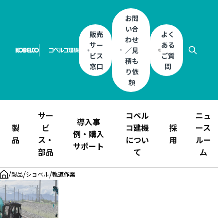
お問
い合
販売
よく
わせ
サー
ある
／見
ビス
ご質
積も
窓口
問
り依
頼
サー
コベル
ニュ
導入事
製
ビ
コ建機
採
ース
例・購入
品
ス・
につい
用
ルー
サポート
部品
て
ム
/
/
/
製品
ショベル
軌道作業