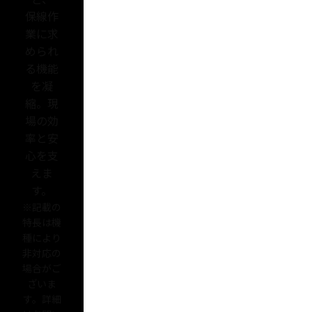
保線作
業に求
められ
る機能
を凝
縮。現
場の効
率と安
心を支
えま
す。
※
記載の
特長は機
種により
非対応の
場合がご
ざいま
す。詳細