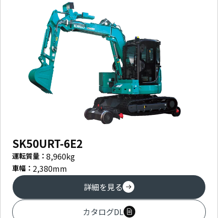
SK50URT-6E2
8,960
kg
運転質量：
2,380
mm
車幅：
詳細を見る
カタログDL