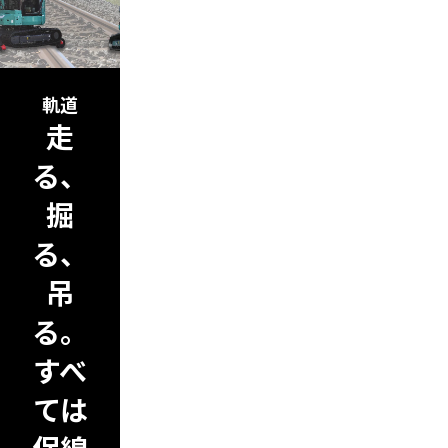
軌道
走
る、
掘
る、
吊
る。
すべ
ては