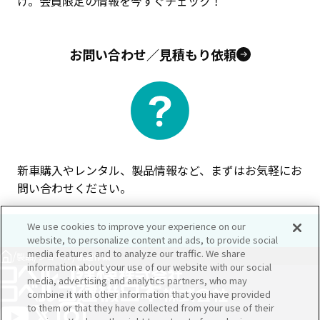
け。会員限定の情報を今すぐチェック！
お問い合わせ／見積もり依頼
新車購入やレンタル、製品情報など、まずはお気軽にお
問い合わせください。
We use cookies to improve your experience on our
website, to personalize content and ads, to provide social
media features and to analyze our traffic. We share
/
/
/
製品
ショベル
軌道作業
information about your use of our website with our social
media, advertising and analytics partners, who may
combine it with other information that you have provided
to them or that they have collected from your use of their