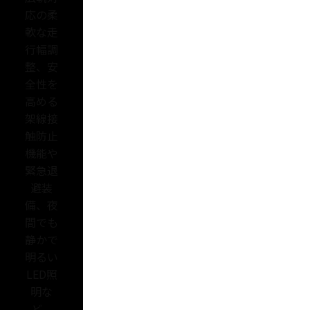
応の柔
軟な走
行幅調
整、安
全性を
高める
架線接
触防止
機能や
緊急退
避装
備、夜
間でも
静かで
明るい
LED照
明な
ど、