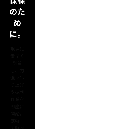
保線
のた
め
に。
現場に
素早く
到着
し、力
強い吊
り上げ
や掘削
作業を
即座に
開始。
狭軌・
広軌対