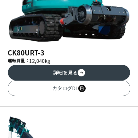
CK80URT-3
12,040
kg
運転質量：
詳細を見る
カタログDL