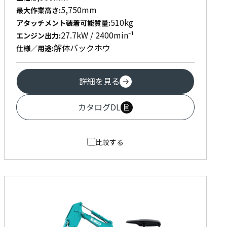
5,750mm
最大作業高さ
:
510kg
アタッチメント装着可能質量
:
27.7kW / 2400min⁻¹
エンジン出力
:
解体バックホウ
仕様／用途
:
詳細を見る
カタログDL
比較する