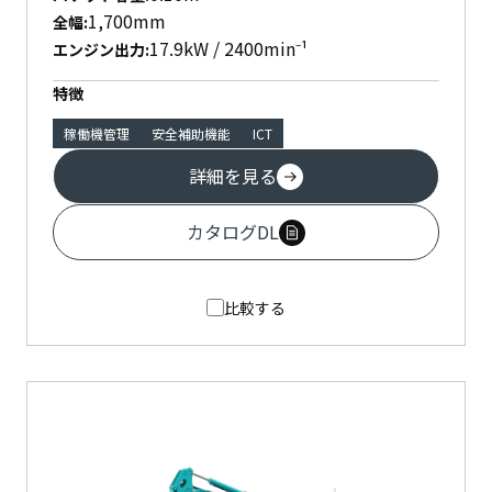
1,700mm
全幅
:
17.9kW / 2400min⁻¹
エンジン出力
:
特徴
稼働機管理
安全補助機能
ICT
詳細を見る
カタログDL
比較する