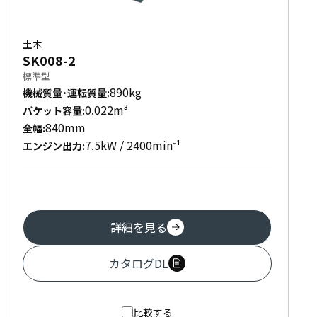
土木
SK008-2
標準型
890kg
機械質量･運転質量
:
0.022m³
バケット容量
:
840mm
全幅
:
7.5kW / 2400min⁻¹
エンジン出力
:
詳細を見る
カタログDL
比較する