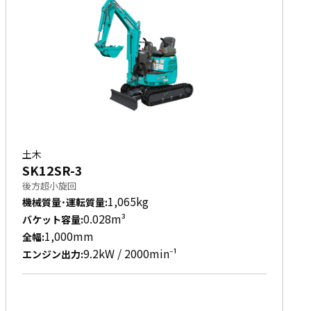
土木
SK12SR-3
後方超小旋回
1,065kg
機械質量･運転質量
:
0.028m³
バケット容量
:
1,000mm
全幅
:
9.2kW / 2000min⁻¹
エンジン出力
: