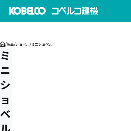
/
/
/
製品
ショベル
ミニショベル
ミ
ニ
シ
ョ
ベ
ル