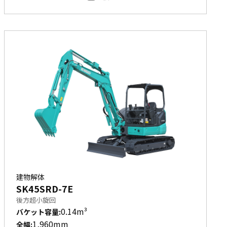
建物解体
SK45SRD-7E
後方超小旋回
0.14m³
バケット容量
:
1,960mm
全幅
: