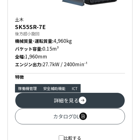
土木
SK55SR-7E
後方超小旋回
4,960kg
機械質量･運転質量
:
0.15m³
バケット容量
:
1,960mm
全幅
:
27.7kW / 2400min⁻¹
エンジン出力
:
特徴
稼働機管理
安全補助機能
ICT
詳細を見る
カタログDL
比較する