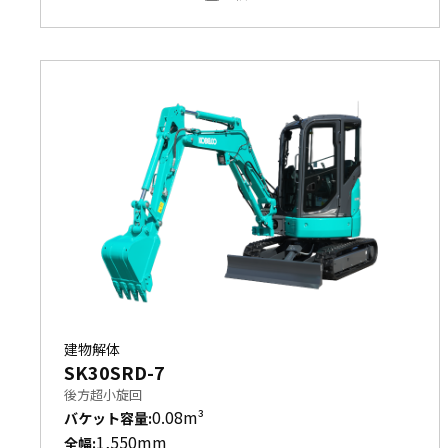
建物解体
SK30SRD-7
後方超小旋回
0.08m³
バケット容量
:
1,550mm
全幅
: