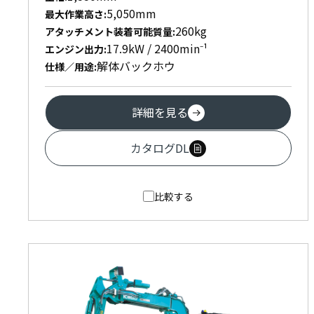
5,050mm
最大作業高さ
:
260kg
アタッチメント装着可能質量
:
17.9kW / 2400min⁻¹
エンジン出力
:
解体バックホウ
仕様／用途
:
詳細を見る
カタログDL
比較する