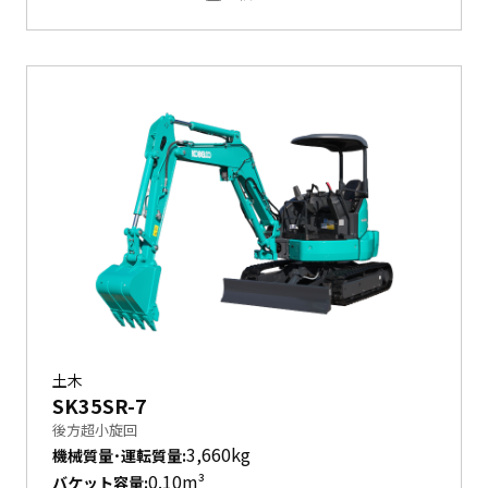
土木
SK35SR-7
後方超小旋回
3,660kg
機械質量･運転質量
:
0.10m³
バケット容量
: