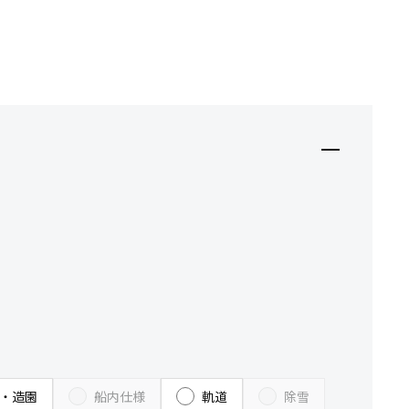
・造園
船内仕様
軌道
除雪