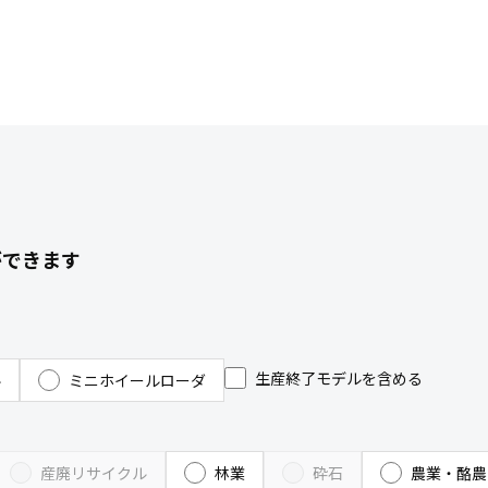
ができます
生産終了モデルを含める
ル
ミニホイールローダ
産廃リサイクル
林業
砕石
農業・酪農