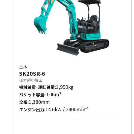
土木
SK20SR-6
後方超小旋回
1,990kg
機械質量･運転質量
:
0.06m³
バケット容量
:
1,380mm
全幅
:
14.6kW / 2400min⁻¹
エンジン出力
: