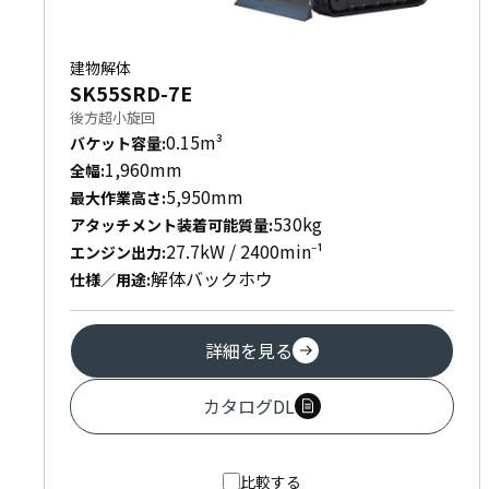
建物解体
SK55SRD-7E
後方超小旋回
0.15m³
バケット容量
:
1,960mm
全幅
:
5,950mm
最大作業高さ
:
530kg
アタッチメント装着可能質量
:
27.7kW / 2400min⁻¹
エンジン出力
:
解体バックホウ
仕様／用途
:
詳細を見る
カタログDL
比較する