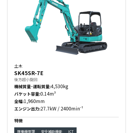
土木
SK45SR-7E
後方超小旋回
4,530kg
機械質量･運転質量
:
0.14m³
バケット容量
:
1,960mm
全幅
:
27.7kW / 2400min⁻¹
エンジン出力
:
特徴
稼働機管理
安全補助機能
ICT