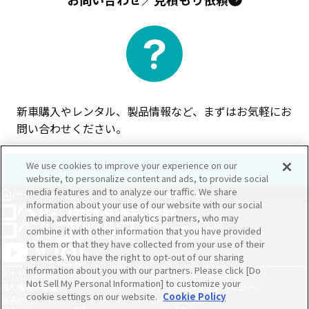
新車購入やレンタル、製品情報など、まずはお気軽にお
問い合わせください。
We use cookies to improve your experience on our
website, to personalize content and ads, to provide social
media features and to analyze our traffic. We share
/
/
/
/
サービス・部品
ショベルの純正部品
潤滑油
尿素水
information about your use of our website with our social
media, advertising and analytics partners, who may
combine it with other information that you have provided
to them or that they have collected from your use of their
services. You have the right to opt-out of our sharing
information about you with our partners. Please click [Do
サイトのご利用について
製品に関するご留意事項
Not Sell My Personal Information] to customize your
個人情報の保護
ソーシャルメディアポリシー
cookie settings on our website.
Cookie Policy
電子公告
サイトマップ