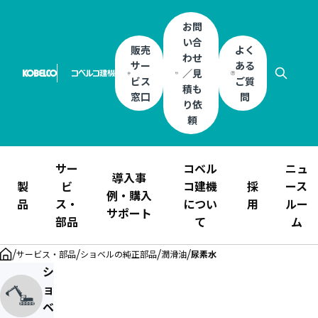
お問
い合
販売
よく
わせ
サー
ある
／見
ビス
ご質
積も
窓口
問
り依
頼
サー
コベル
ニュ
導入事
製
ビ
コ建機
採
ース
例・購入
品
ス・
につい
用
ルー
サポート
部品
て
ム
/
/
/
/
サービス・部品
ショベルの純正部品
潤滑油
尿素水
シ
ョ
ベ