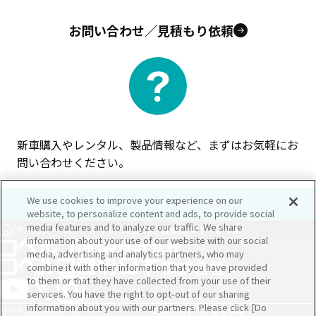
お問い合わせ／見積もり依頼
新車購入やレンタル、製品情報など、まずはお気軽にお
問い合わせください。
We use cookies to improve your experience on our
website, to personalize content and ads, to provide social
media features and to analyze our traffic. We share
/
/
/
/
サービス・部品
ショベルの純正部品
潤滑油
ギヤーオイル
information about your use of our website with our social
media, advertising and analytics partners, who may
combine it with other information that you have provided
to them or that they have collected from your use of their
services. You have the right to opt-out of our sharing
information about you with our partners. Please click [Do
サイトのご利用について
製品に関するご留意事項