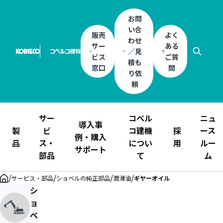
お問
い合
販売
よく
わせ
サー
ある
／見
ビス
ご質
積も
窓口
問
り依
頼
サー
コベル
ニュ
導入事
製
ビ
コ建機
採
ース
例・購入
品
ス・
につい
用
ルー
サポート
部品
て
ム
/
/
/
/
サービス・部品
ショベルの純正部品
潤滑油
ギヤーオイル
シ
ョ
ベ