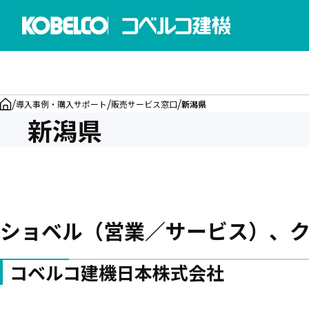
/
/
/
導入事例・購入サポート
販売サービス窓口
新潟県
新潟県
ショベル（営業／サービス）、
コベルコ建機日本株式会社