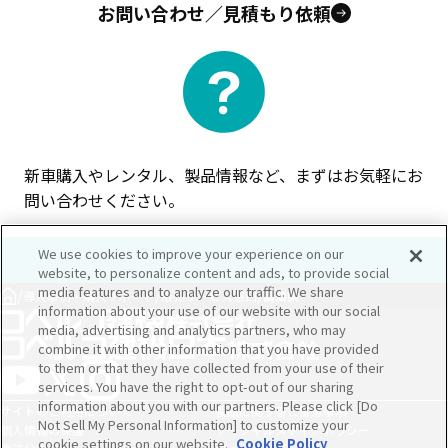
お問い合わせ／見積もり依頼
新車購入やレンタル、製品情報など、まずはお気軽にお
問い合わせください。
We use cookies to improve your experience on our
website, to personalize content and ads, to provide social
media features and to analyze our traffic. We share
/
/
/
導入事例・購入サポート
販売サービス窓口
高知県
information about your use of our website with our social
media, advertising and analytics partners, who may
combine it with other information that you have provided
to them or that they have collected from your use of their
services. You have the right to opt-out of our sharing
information about you with our partners. Please click [Do
サイトのご利用について
製品に関するご留意事項
Not Sell My Personal Information] to customize your
個人情報の保護
ソーシャルメディアポリシー
cookie settings on our website.
Cookie Policy