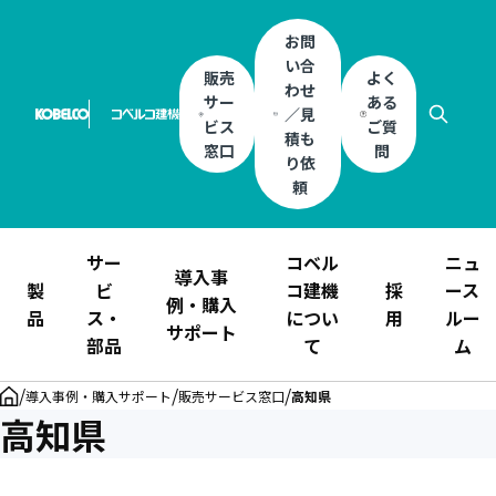
お問
い合
販売
よく
わせ
サー
ある
／見
ビス
ご質
積も
窓口
問
り依
頼
サー
コベル
ニュ
導入事
製
ビ
コ建機
採
ース
例・購入
品
ス・
につい
用
ルー
サポート
部品
て
ム
/
/
/
導入事例・購入サポート
販売サービス窓口
高知県
高知県