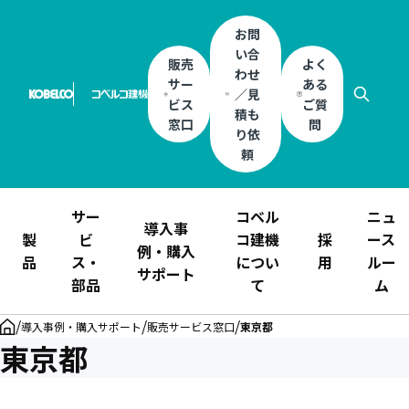
お問
い合
販売
よく
わせ
サー
ある
／見
ビス
ご質
積も
窓口
問
り依
頼
サー
コベル
ニュ
導入事
製
ビ
コ建機
採
ース
例・購入
品
ス・
につい
用
ルー
サポート
部品
て
ム
/
/
/
導入事例・購入サポート
販売サービス窓口
東京都
東京都